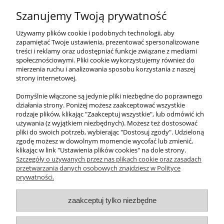
Rozciągliwość:
≈7% przy 50% wytrzymałości
Szanujemy Twoją prywatność
Gramatura:
25,0 g/mb
Konstrukcja:
rdzeń: pleciony
Używamy plików cookie i podobnych technologii, aby
oplot: T24 (12 splotów)
zapamiętać Twoje ustawienia, prezentować spersonalizowane
Nawoje:
200 mb
treści i reklamy oraz udostępniać funkcje związane z mediami
Wymiar szpuli:
średnica: 240 mm
społecznościowymi. Pliki cookie wykorzystujemy również do
szerokość: 160 mm
mierzenia ruchu i analizowania sposobu korzystania z naszej
strony internetowej.
Materiał: Pes-stapel 100%
Chłonność wody: 2% (lina tonąca)
Domyślnie włączone są jedynie pliki niezbędne do poprawnego
Odporność na kwasy: dobra
działania strony. Poniżej możesz zaakceptować wszystkie
Odporność na ścieranie: dobra
rodzaje plików, klikając "Zaakceptuj wszystkie", lub odmówić ich
Odporność na promienie UV: bardzo dobra
używania (z wyjątkiem niezbędnych). Możesz też dostosować
Odporność na temperature: do 180 °C
pliki do swoich potrzeb, wybierając "Dostosuj zgody". Udzieloną
zgodę możesz w dowolnym momencie wycofać lub zmienić,
klikając w link "Ustawienia plików cookies" na dole strony.
Szczegóły o używanych przez nas plikach cookie oraz zasadach
przetwarzania danych osobowych znajdziesz w Polityce
prywatności.
O nas
zaakceptuj tylko niezbędne
Obsługa klienta