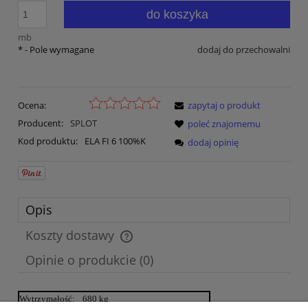
do koszyka
mb
*
- Pole wymagane
dodaj do przechowalni
Ocena:
zapytaj o produkt
Producent:
SPLOT
poleć znajomemu
Kod produktu:
ELA FI 6 100%K
dodaj opinię
Opis
Koszty dostawy
Cena nie zawiera ewentualnych kosztów płatności
Opinie o produkcie (0)
Wytrzymałość:
680 kg