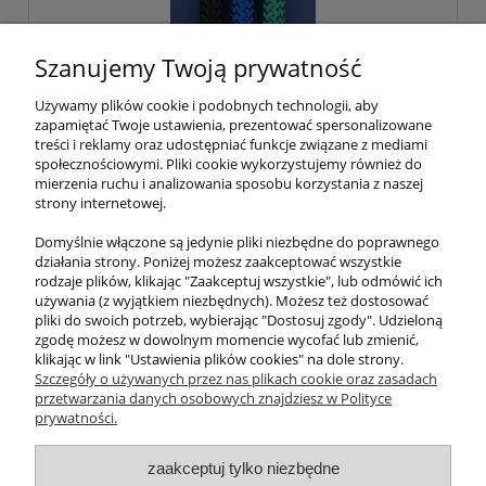
Szanujemy Twoją prywatność
Używamy plików cookie i podobnych technologii, aby
zapamiętać Twoje ustawienia, prezentować spersonalizowane
linka RPp fi 20mm
treści i reklamy oraz udostępniać funkcje związane z mediami
społecznościowymi. Pliki cookie wykorzystujemy również do
mierzenia ruchu i analizowania sposobu korzystania z naszej
strony internetowej.
10,48 zł
Domyślnie włączone są jedynie pliki niezbędne do poprawnego
8,52 zł
Cena netto:
działania strony. Poniżej możesz zaakceptować wszystkie
rodzaje plików, klikając "Zaakceptuj wszystkie", lub odmówić ich
do koszyka
używania (z wyjątkiem niezbędnych). Możesz też dostosować
pliki do swoich potrzeb, wybierając "Dostosuj zgody". Udzieloną
zgodę możesz w dowolnym momencie wycofać lub zmienić,
klikając w link "Ustawienia plików cookies" na dole strony.
Szczegóły o używanych przez nas plikach cookie oraz zasadach
przetwarzania danych osobowych znajdziesz w Polityce
prywatności.
O nas
zaakceptuj tylko niezbędne