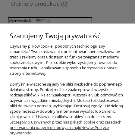
Opinie o produkcie (0)
Wytrzymałość:
2600 kg
Rozciągliwość:
≈7% przy 50% wytrzymałości
Gramatura:
86,0 g/mb
Szanujemy Twoją prywatność
Konstrukcja:
rdzeń: pleciony
oplot: T32 (16 splotów)
Używamy plików cookie i podobnych technologii, aby
Nawoje:
160 mb
zapamiętać Twoje ustawienia, prezentować spersonalizowane
Wymiar szpuli:
średnica: 350 mm
treści i reklamy oraz udostępniać funkcje związane z mediami
społecznościowymi. Pliki cookie wykorzystujemy również do
szerokość: 260 mm
mierzenia ruchu i analizowania sposobu korzystania z naszej
strony internetowej.
Materiał: Pes-stapel 100%
Chłonność wody: 2% (lina tonąca)
Domyślnie włączone są jedynie pliki niezbędne do poprawnego
Odporność na kwasy: dobra
działania strony. Poniżej możesz zaakceptować wszystkie
Odporność na ścieranie: dobra
rodzaje plików, klikając "Zaakceptuj wszystkie", lub odmówić ich
Odporność na promienie UV: bardzo dobra
używania (z wyjątkiem niezbędnych). Możesz też dostosować
Odporność na temperature: do 180 °C
pliki do swoich potrzeb, wybierając "Dostosuj zgody". Udzieloną
zgodę możesz w dowolnym momencie wycofać lub zmienić,
klikając w link "Ustawienia plików cookies" na dole strony.
Szczegóły o używanych przez nas plikach cookie oraz zasadach
przetwarzania danych osobowych znajdziesz w Polityce
prywatności.