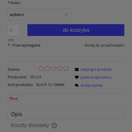
*
Kolor:
do koszyka
mb
*
- Pole wymagane
dodaj do przechowalni
Ocena:
zapytaj o produkt
Producent:
SPLOT
poleć znajomemu
Kod produktu:
ELA FI 12 100%K
dodaj opinię
Opis
Koszty dostawy
Cena nie zawiera ewentualnych kosztów płatności